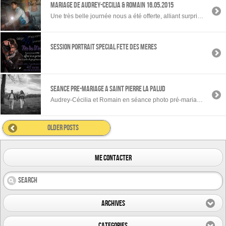
MARIAGE DE AUDREY-CECILIA & ROMAIN 16.05.2015
Une très belle journée nous a été offerte, alliant surprises et émotions au fil des heures. Ces photos « strobiste » nous ont beaucoup amusé et elles ont énormément contribué à la réalisation de l’histoire que nous avions à coeur de raconter. Audrey-Cécilia et Romain se sont révélé être de très bons comédiens.
SESSION PORTRAIT SPECIAL FETE DES MERES
SEANCE PRE-MARIAGE A SAINT PIERRE LA PALUD
Audrey-Cécilia et Romain en séance photo pré-mariage à St Pierre la Palud.
older posts
me contacter
Archives
Categories