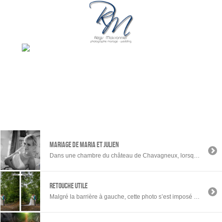
Mariage de MARIA et JULIEN
Dans une chambre du château de Chavagneux, lorsque le soleil décline sur l’horizon du jardin…la lumière est naturelle, réfléchie et balancée par un petit coup de flash savamment dosé. Juste sublime pour ce couple magnifique.
RETOUCHE UTILE
Malgré la barrière à gauche, cette photo s’est imposé à eux parmi tout le reportage, afin dans tirer un 60×80. Je me suis donc appliqué à la retouche pour ressortir le charme de ce lieu sans cette « balafre ». Pour moi aussi, cela était une évidence ! retouche de photo