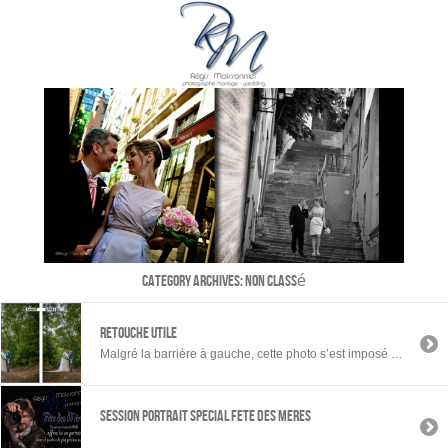
Category Archives:
Non classé
RETOUCHE UTILE
Malgré la barrière à gauche, cette photo s’est imposé à eux parmi tout le reportage, afin dans tirer un 60×80. Je me suis donc appliqué à la retouche pour ressortir le charme de ce lieu sans cette « balafre ». Pour moi aussi, cela était une évidence ! retouche de photo
SESSION PORTRAIT SPECIAL FETE DES MERES