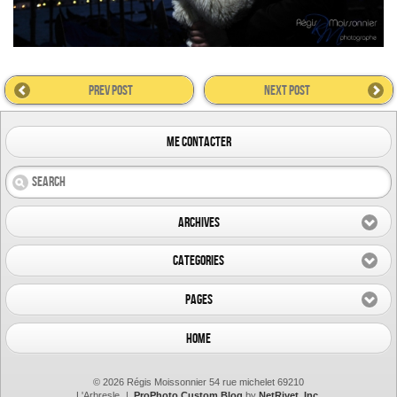
prev post
next post
me contacter
Archives
Categories
Pages
Home
© 2026 Régis Moissonnier 54 rue michelet 69210
L'Arbresle
|
ProPhoto Custom Blog
by
NetRivet, Inc.