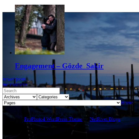
Engagement – Gözde_Sakir
newer posts
me contacter
Home
© 2026 Régis Moissonnier 54 rue michelet 69210
L'Arbresle
|
ProPhoto4 WordPress Theme
by
NetRivet Blogs